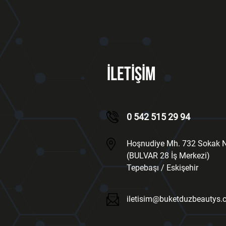
İLETİŞİM
0 542 515 29 94
Hoşnudiye Mh. 732 Sokak N
(BULVAR 28 İş Merkezi)
Tepebaşı / Eskişehir
iletisim@buketduzbeautys.