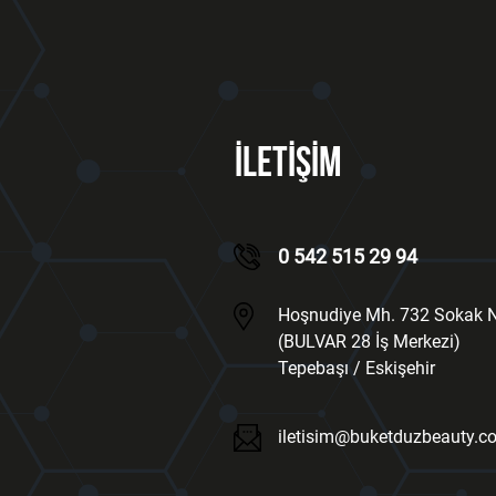
İLETİŞİM
0 542 515 29 94
Hoşnudiye Mh. 732 Sokak N
(BULVAR 28 İş Merkezi)
Tepebaşı / Eskişehir
iletisim@buketduzbeauty.c