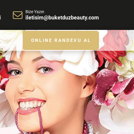
Bize Yazın
i
iletisim@buketduzbeauty.com
ONLINE RANDEVU AL